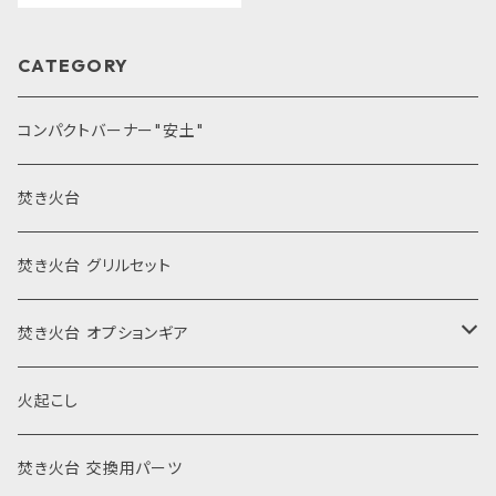
CATEGORY
コンパクトバーナー"安土"
焚き火台
焚き火台 グリルセット
焚き火台 オプションギア
風防
火起こし
薪割り
焚き火台 交換用パーツ