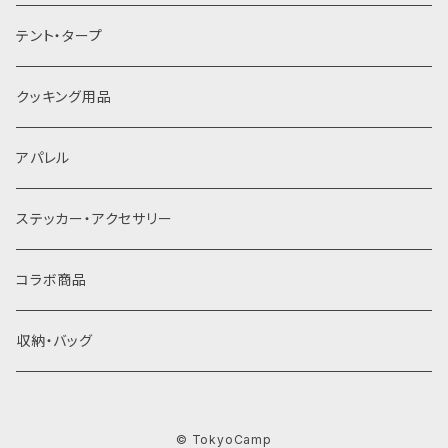
焼き網
テント・タープ
灰受け
クッキング用品
アパレル
ステッカー・アクセサリー
コラボ商品
収納・バッグ
© TokyoCamp