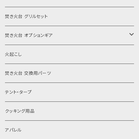
焚き火台 グリルセット
焚き火台 オプションギア
風防
火起こし
薪割り
焚き火台 交換用パーツ
焼き網
テント・タープ
灰受け
クッキング用品
アパレル