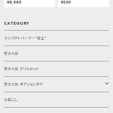
¥8,980
¥500
CATEGORY
コンパクトバーナー"安土"
焚き火台
焚き火台 グリルセット
焚き火台 オプションギア
風防
火起こし