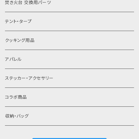
薪割り
焚き火台 交換用パーツ
焼き網
テント・タープ
灰受け
クッキング用品
アパレル
ステッカー・アクセサリー
コラボ商品
収納・バッグ