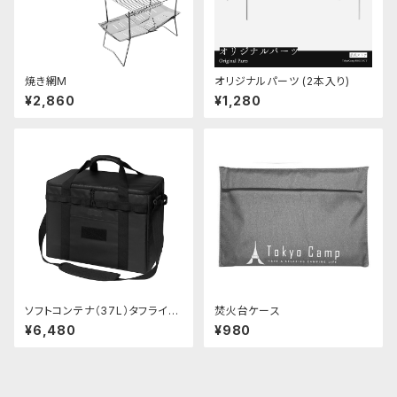
焼き網M
オリジナルパーツ (2本入り)
¥2,860
¥1,280
ソフトコンテナ（37L）タフライト
焚火台ケース
ボックス
¥6,480
¥980