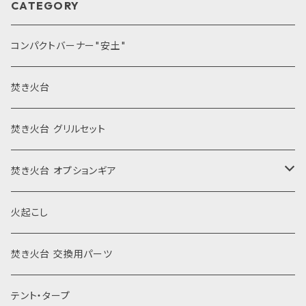
CATEGORY
コンパクトバーナー"安土"
焚き火台
焚き火台 グリルセット
焚き火台 オプションギア
風防
火起こし
薪割り
焚き火台 交換用パーツ
焼き網
テント・タープ