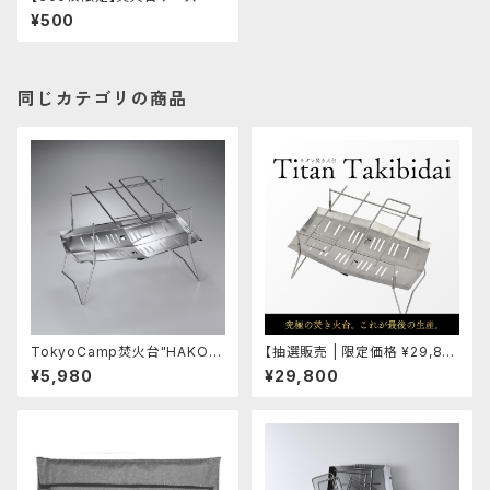
¥500
同じカテゴリの商品
TokyoCamp焚火台"HAKOS
【抽選販売 | 限定価格 ¥29,80
UKA"
0】TokyoCamp 焚き火台 “HA
¥5,980
¥29,800
KOSUKA” Titanium Model