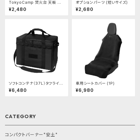
TokyoCamp 焚火台 天板 交
オプションパーツ (短いサイズ)
換用
¥2,480
¥2,680
ソフトコンテナ（37L）タフライト
車用シートカバー (1P)
ボックス
¥6,480
¥6,980
CATEGORY
コンパクトバーナー"安土"