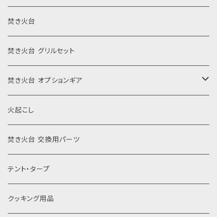
焚き火台
焚き火台 グリルセット
焚き火台 オプションギア
風防
火起こし
薪割り
焚き火台 交換用パーツ
焼き網
テント・タープ
灰受け
クッキング用品