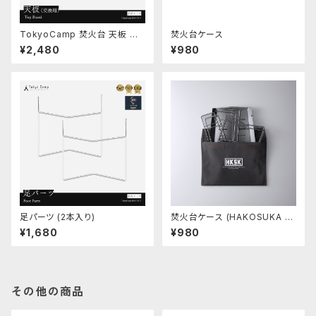
TokyoCamp 焚火台 天板 交
焚火台ケース
換用
¥2,480
¥980
足パーツ (2本入り)
焚火台ケース (HAKOSUKA v
er.)
¥1,680
¥980
その他の商品