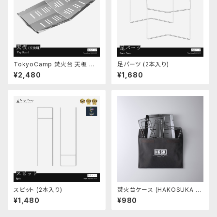
TokyoCamp 焚火台 天板 交
足パーツ (2本入り)
換用
¥2,480
¥1,680
スピット (2本入り)
焚火台ケース (HAKOSUKA v
er.)
¥1,480
¥980