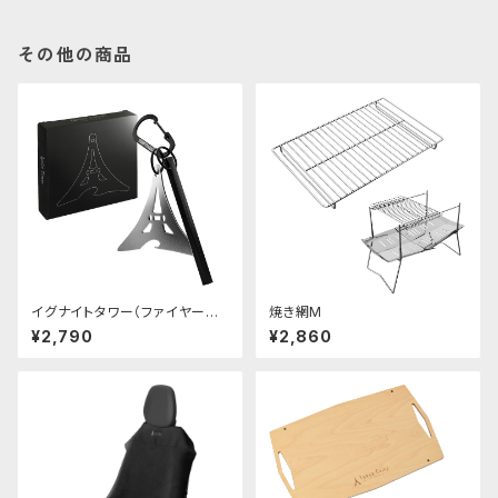
その他の商品
イグナイトタワー（ファイヤース
焼き網M
ターター）
¥2,790
¥2,860