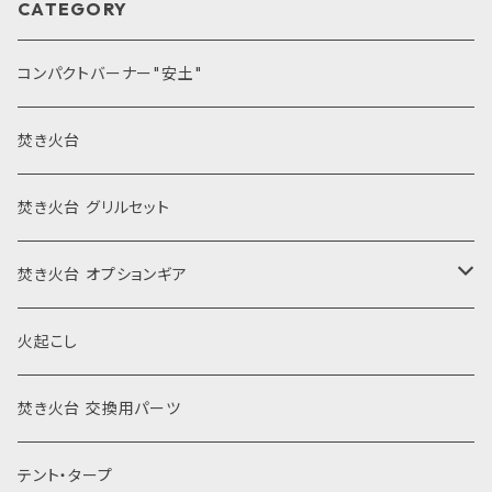
CATEGORY
コンパクトバーナー"安土"
焚き火台
焚き火台 グリルセット
焚き火台 オプションギア
風防
火起こし
薪割り
焚き火台 交換用パーツ
焼き網
テント・タープ